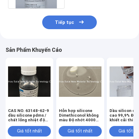
Tiếp tục
Sản Phẩm Khuyến Cáo
CAS NO. 63148-62-9
Hỗn hợp silicone
Dầu silicon độ
dầu silicone pdms /
Dimethiconol không
cao 99,9% Độ t
chất lỏng nhiệt độ
màu Độ nhớt 4000
khiết cải thiện
cao
Cst
năng lan rộng
Giá tốt nhất
Giá tốt nhất
Giá tốt n