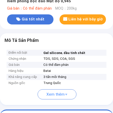
niêm phong độc đáo Mật độ 0,945
Giá bán：Có thể đàm phán
MOQ：200kg
Giá tốt nhất
Liên hệ với bây giờ
Mô Tả Sản Phẩm
Điểm nổi bật
,
Gel silicone
dầu tinh chất
Chứng nhận
TDS, SDS, COA, SGS
Giá bán
Có thể đàm phán
Hàng hiệu
Batai
Khả năng cung cấp
3 tấn mỗi tháng
Nguồn gốc
Trung Quốc
Xem thêm