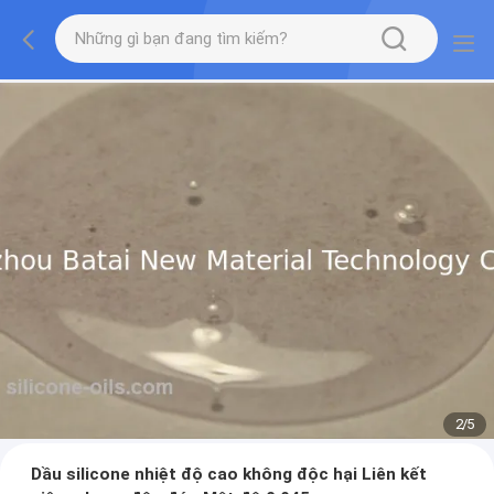
2
/
5
Dầu silicone nhiệt độ cao không độc hại Liên kết